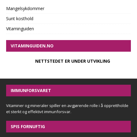
Mangelsykdommer
Sunt kosthold
Vitaminguiden
VITAMINGUIDEN.NO
NETTSTEDET ER UNDER UTVIKLING
IMMUNFORSVARET
Vitaminer og mineraler spiller en avgjørende rolle i å opprettholde
et sterkt og effektivt immunforsvar.
SPIS FORNUFTIG